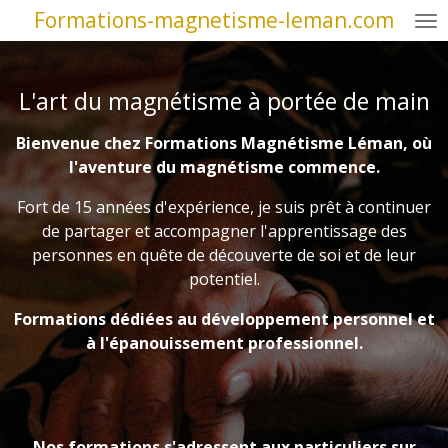
Formations-magnetisme-leman.com
Passer
au
contenu
principal
L'art du magnétisme à portée de main
Bienvenue chez Formations Magnétisme Léman, où
l'aventure du magnétisme commence.
Fort de 15 années d'expérience, je suis prêt à continuer
de partager et accompagner l'apprentissage des
personnes en quête de découverte de soi et de leur
potentiel.
Formations dédiées au développement personnel et
à l'épanouissement professionnel.
Nos formations s'adressent aux particuliers sur