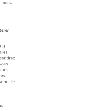
vement.
tenir
 la
ules,
sentirez
 vous
eurs
onne
sonnelle
as